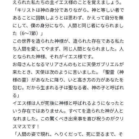
えられた私たちの主イエス様のことを覚えましょう。
「キリストは神の身分でありながら、神と等しい者で
あることに固執しようとは思わず、かえって自分を無
にして、僕の身分になり、人間と同じ者になられまし
た（6～7節）」
この世界を造られた神様が、造られた存在である私た
ち人間を愛してやまず、同じ人間となられました。人
となられた神様、それがイエス様です。
お母さんとなるマリアさんのもとに天使ガブリエルが
来たとき、天使は次のように言いました。「聖霊（神
様の霊）があなたに降り、いと高き方の力があなたを
包む。だから生まれる子は聖なる者、神の子と呼ばれ
る」
イエス様は人が死後に神様と呼ばれるようになったと
いう存在ではありません。すべてを造られた神が人と
なれました。この驚くべき出来事を喜び祝うのがクリ
スマスです！
「人間の姿で現れ、へりくだって、死に至るまで、そ