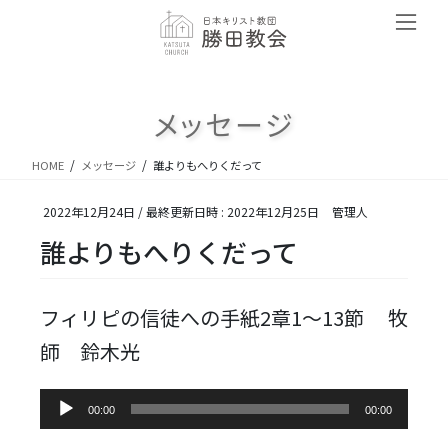
コ
ナ
ン
ビ
テ
ゲ
ン
ー
ツ
シ
メッセージ
へ
ョ
ス
ン
キ
に
HOME
メッセージ
誰よりもへりくだって
ッ
移
プ
動
2022年12月24日
/ 最終更新日時 :
2022年12月25日
管理人
誰よりもへりくだって
フィリピの信徒への手紙2章1～13節 牧
師 鈴木光
音
00:00
00:00
声
プ