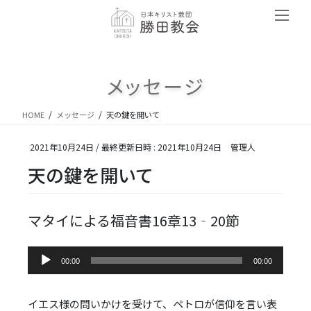
コ
ナ
ン
ビ
テ
ゲ
ン
ー
ツ
シ
メッセージ
へ
ョ
ス
ン
キ
に
HOME
メッセージ
天の鍵を開いて
ッ
移
プ
動
2021年10月24日
/ 最終更新日時 :
2021年10月24日
管理人
天の鍵を開いて
マタイによる福音書16章13‐20節
音
00:00
00:00
声
プ
レ
イエス様の問いかけを受けて、ペトロが信仰を言い表