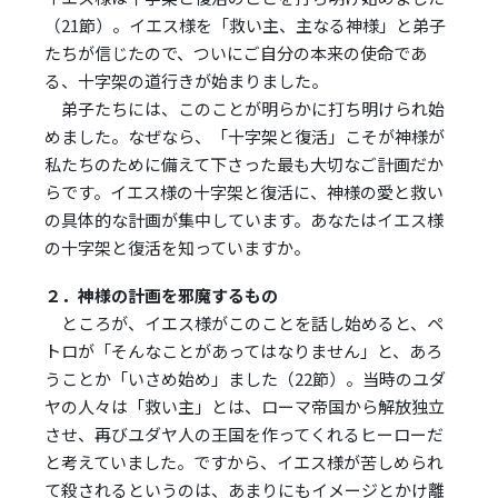
（21節）。イエス様を「救い主、主なる神様」と弟子
たちが信じたので、ついにご自分の本来の使命であ
る、十字架の道行きが始まりました。
弟子たちには、このことが明らかに打ち明けられ始
めました。なぜなら、「十字架と復活」こそが神様が
私たちのために備えて下さった最も大切なご計画だか
らです。イエス様の十字架と復活に、神様の愛と救い
の具体的な計画が集中しています。あなたはイエス様
の十字架と復活を知っていますか。
２．神様の計画を邪魔するもの
ところが、イエス様がこのことを話し始めると、ペ
トロが「そんなことがあってはなりません」と、あろ
うことか「いさめ始め」ました（22節）。当時のユダ
ヤの人々は「救い主」とは、ローマ帝国から解放独立
させ、再びユダヤ人の王国を作ってくれるヒーローだ
と考えていました。ですから、イエス様が苦しめられ
て殺されるというのは、あまりにもイメージとかけ離