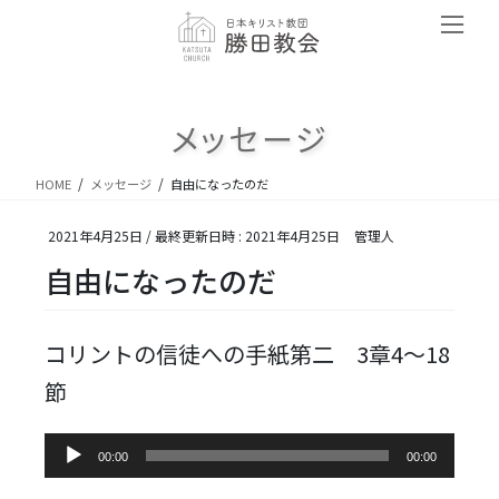
コ
ナ
ン
ビ
テ
ゲ
ン
ー
ツ
シ
メッセージ
へ
ョ
ス
ン
キ
に
HOME
メッセージ
自由になったのだ
ッ
移
プ
動
2021年4月25日
/ 最終更新日時 :
2021年4月25日
管理人
自由になったのだ
コリントの信徒への手紙第二 3章4～18
節
音
00:00
00:00
声
プ