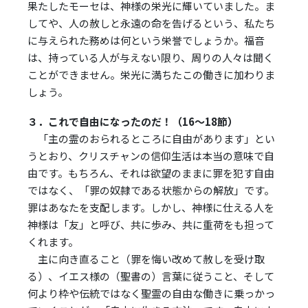
果たしたモーセは、神様の栄光に輝いていました。ま
してや、人の赦しと永遠の命を告げるという、私たち
に与えられた務めは何という栄誉でしょうか。福音
は、持っている人が与えない限り、周りの人々は聞く
ことができません。栄光に満ちたこの働きに加わりま
しょう。
３．これで自由になったのだ！（16～18節）
「主の霊のおられるところに自由があります」とい
うとおり、クリスチャンの信仰生活は本当の意味で自
由です。もちろん、それは欲望のままに罪を犯す自由
ではなく、「罪の奴隷である状態からの解放」です。
罪はあなたを支配します。しかし、神様に仕える人を
神様は「友」と呼び、共に歩み、共に重荷をも担って
くれます。
主に向き直ること（罪を悔い改めて赦しを受け取
る）、イエス様の（聖書の）言葉に従うこと、そして
何より枠や伝統ではなく聖霊の自由な働きに乗っかっ