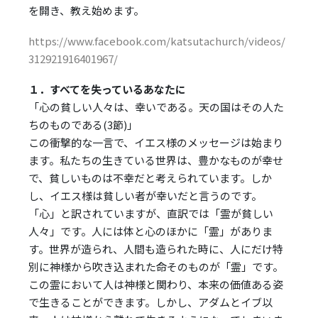
ー
を開き、教え始めます。
ヤ
ー
https://www.facebook.com/katsutachurch/videos/
312921916401967/
１．すべてを失っているあなたに
「心の貧しい人々は、幸いである。天の国はその人た
ちのものである(3節)」
この衝撃的な一言で、イエス様のメッセージは始まり
ます。私たちの生きている世界は、豊かなものが幸せ
で、貧しいものは不幸だと考えられています。しか
し、イエス様は貧しい者が幸いだと言うのです。
「心」と訳されていますが、直訳では「霊が貧しい
人々」です。人には体と心のほかに「霊」がありま
す。世界が造られ、人間も造られた時に、人にだけ特
別に神様から吹き込まれた命そのものが「霊」です。
この霊において人は神様と関わり、本来の価値ある姿
で生きることができます。しかし、アダムとイブ以