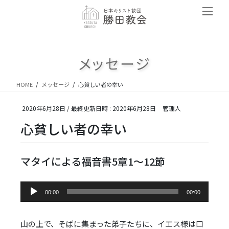
コ
ナ
ン
ビ
テ
ゲ
ン
ー
ツ
シ
メッセージ
へ
ョ
ス
ン
キ
に
HOME
メッセージ
心貧しい者の幸い
ッ
移
プ
動
2020年6月28日
/ 最終更新日時 :
2020年6月28日
管理人
心貧しい者の幸い
マタイによる福音書5章1～12節
音
00:00
00:00
声
プ
レ
山の上で、そばに集まった弟子たちに、イエス様は口