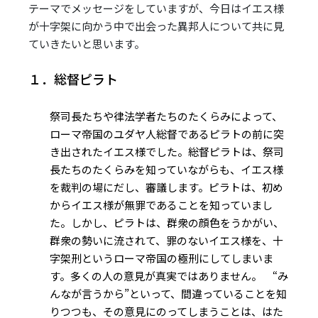
ー
テーマでメッセージをしていますが、今日はイエス様
ヤ
が十字架に向かう中で出会った異邦人について共に見
ー
ていきたいと思います。
１．総督ピラト
祭司長たちや律法学者たちのたくらみによって、
ローマ帝国のユダヤ人総督であるピラトの前に突
き出されたイエス様でした。総督ピラトは、祭司
長たちのたくらみを知っていながらも、イエス様
を裁判の場にだし、審議します。ピラトは、初め
からイエス様が無罪であることを知っていまし
た。しかし、ピラトは、群衆の顔色をうかがい、
群衆の勢いに流されて、罪のないイエス様を、十
字架刑というローマ帝国の極刑にしてしまいま
す。多くの人の意見が真実ではありません。 “み
んなが言うから”といって、間違っていることを知
りつつも、その意見にのってしまうことは、はた