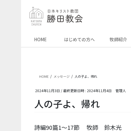
コ
ナ
ン
ビ
テ
ゲ
ン
ー
ツ
シ
へ
ョ
HOME
はじめての方へ
牧師紹介
ス
ン
キ
に
ッ
移
プ
動
HOME
メッセージ
人の子よ、帰れ
2024年11月3日
/ 最終更新日時 :
2024年11月4日
管理人
人の子よ、帰れ
詩編90篇1～17節 牧師 鈴木光