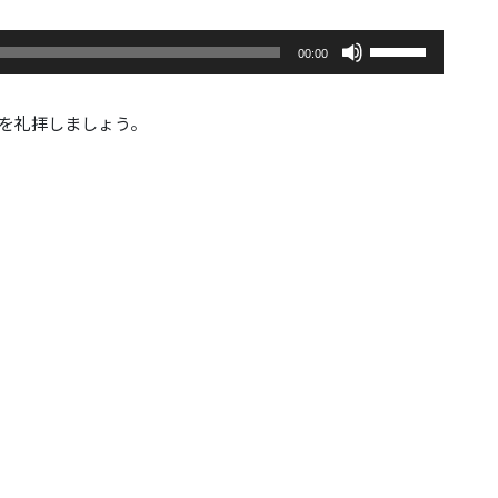
ボ
00:00
リ
ュ
ー
を礼拝しましょう。
ム
調
節
に
は
上
下
矢
印
キ
ー
を
使
っ
て