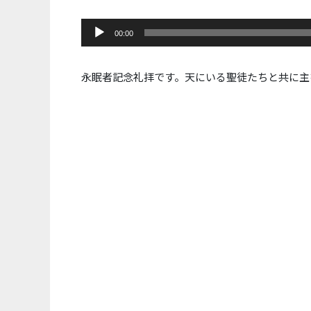
音
00:00
声
プ
レ
永眠者記念礼拝です。天にいる聖徒たちと共に主
ー
ヤ
ー