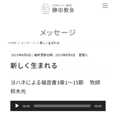
コ
ナ
ン
ビ
テ
ゲ
ン
ー
ツ
シ
メッセージ
へ
ョ
ス
ン
キ
に
HOME
メッセージ
新しく生まれる
ッ
移
プ
動
2023年8月6日
/ 最終更新日時 :
2023年8月6日
管理人
新しく生まれる
ヨハネによる福音書3章1～15節 牧師
鈴木光
音
00:00
00:00
声
プ