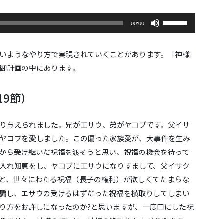
ボ
00:00
リ
ュ
ー
いようなやり方で実現されていくことがあります。「神様
ム
御計画の中にあります。
調
節
に
19節）
は
上
り与えられました。兄がエサウ、弟がヤコブです。父イサ
下
矢
ヤコブを愛しました。この偏った家族愛が、大事件を生み
印
から受け継いだ祝福を渡そうと思い、祝福の機会を待って
キ
入れ知恵をし、ヤコブにエサウになりすまして、父イサク
ー
と、世々にわたる祝福（長子の権利）が欲しくてたまらな
を
使
騙し、エサウの受けるはずだった祝福を横取りしてしまい
っ
り方をお許しになったのか?と思いますが、一度口にした祝
て