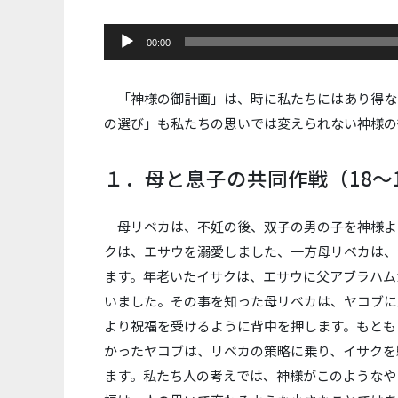
音
00:00
声
プ
レ
「神様の御計画」は、時に私たちにはあり得な
ー
の選び」も私たちの思いでは変えられない神様の
ヤ
ー
１．母と息子の共同作戦（18～
母リベカは、不妊の後、双子の男の子を神様よ
クは、エサウを溺愛しました、一方母リベカは、
ます。年老いたイサクは、エサウに父アブラハム
いました。その事を知った母リベカは、ヤコブに
より祝福を受けるように背中を押します。もとも
かったヤコブは、リベカの策略に乗り、イサクを
ます。私たち人の考えでは、神様がこのようなや