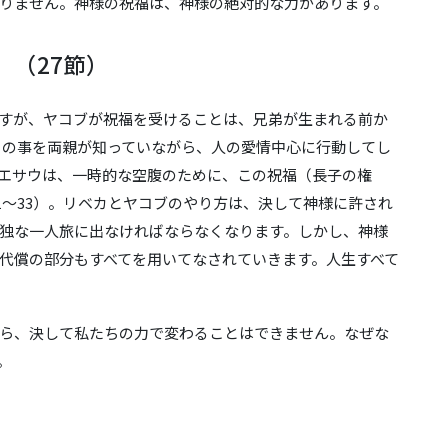
りません。神様の祝福は、神様の絶対的な力があります。
く
だ
さ
（27節）
い。
すが、ヤコブが祝福を受けることは、兄弟が生まれる前か
。その事を両親が知っていながら、人の愛情中心に行動してし
エサウは、一時的な空腹のために、この祝福（長子の権
31～33）。リベカとヤコブのやり方は、決して神様に許され
独な一人旅に出なければならなくなります。しかし、神様
代償の部分もすべてを用いてなされていきます。人生すべて
ら、決して私たちの力で変わることはできません。なぜな
。