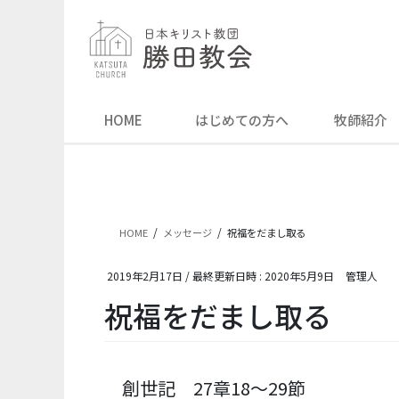
コ
ナ
ン
ビ
テ
ゲ
ン
ー
ツ
シ
へ
ョ
HOME
はじめての方へ
牧師紹介
ス
ン
キ
に
ッ
移
プ
動
HOME
メッセージ
祝福をだまし取る
2019年2月17日
/ 最終更新日時 :
2020年5月9日
管理人
祝福をだまし取る
創世記 27章18～29節